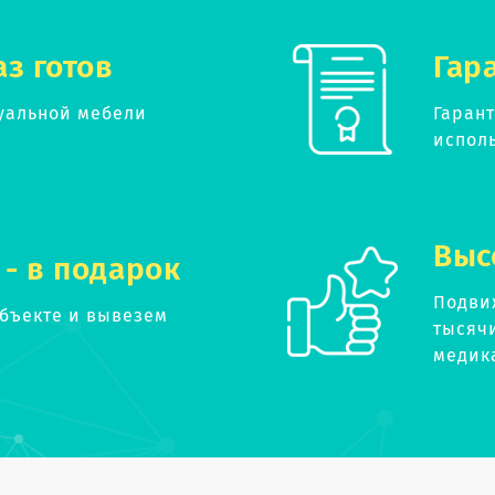
аз готов
Гар
уальной мебели
Гаран
испол
Выс
 - в подарок
Подви
объекте и вывезем
тысяч
медик