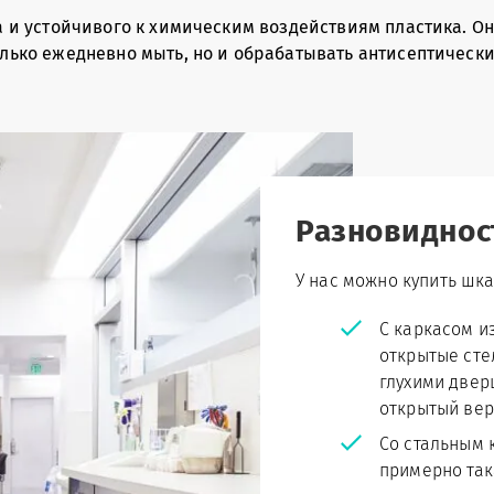
а и устойчивого к химическим воздействиям пластика. Он
лько ежедневно мыть, но и обрабатывать антисептически
Разновиднос
У нас можно купить шк
С каркасом и
открытые сте
глухими двер
открытый вер
Со стальным 
примерно так